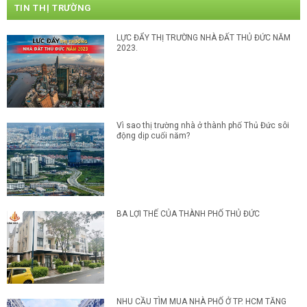
TIN THỊ TRƯỜNG
LỰC ĐẨY THỊ TRƯỜNG NHÀ ĐẤT THỦ ĐỨC NĂM
2023.
Vì sao thị trường nhà ở thành phố Thủ Đức sôi
động dịp cuối năm?
BA LỢI THẾ CỦA THÀNH PHỐ THỦ ĐỨC
NHU CẦU TÌM MUA NHÀ PHỐ Ở TP. HCM TĂNG