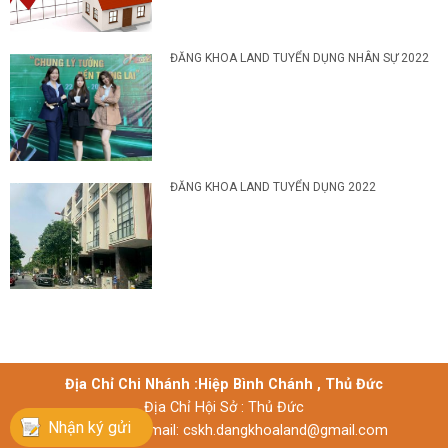
ĐĂNG KHOA LAND TUYỂN DỤNG NHÂN SỰ 2022
ĐĂNG KHOA LAND TUYỂN DỤNG 2022
Địa Chỉ Chi Nhánh :Hiệp Bình Chánh , Thủ Đức
Địa Chỉ Hội Sở : Thủ Đức
Nhận ký gửi
Địện thoại: | Email: cskh.dangkhoaland@gmail.com