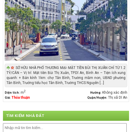
SỞ HỮU NHÀ PHỐ THƯƠNG MẠI- MẶT TIỀN BÙI THỊ XUÂN CHỈ TỪ 1.2
TỶ/CĂN – Vị trí: Mặt tiền Bùi Thị Xuân, TP.Dĩ An, Bình An – Tiện ích xung
quanh: + Bán kính 1km: chợ Tân Bình, Trường mầm non, UBND phường
Tân Bình, Trưởng tiểu học Tân Bình, Trường THCS Nguyễn [...]
2
m
Không xác định
Diện tích:
Hướng:
Thỏa thuận
Thị xã Dĩ An
Giá:
Quận/Huyện:
TÌM KIẾM NHÀ ĐẤT