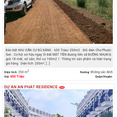
Bán Đất KHU DÂN CƯ BÙ ĐĂNG : 650 Triệu/ 250m2 . Đối diện Chợ Phước
Sơn . Cơ hội sở hữu ngay lô Đất MẶT TIỀN đường liên xã ĐƯỜNG NHỰA lộ
giới 18 mét, sổ sẵn, thổ cư 100m2 1. Thông tin sản phẩm và hiện trạng
giỏ hàng : Diện tích: 250m², [...]
2
250 m
Không xác định
Diện tích:
Hướng:
650 Triệu
Giá:
Quận/Huyện:
DỰ ÁN AN PHÁT RESIDENCE