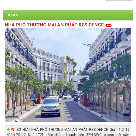
DỰ ÁN
NHÀ PHỐ THƯƠNG MẠI AN PHÁT RESIDENCE
SỞ HỮU NHÀ PHỐ THƯƠNG MẠI AN PHÁT RESIDENCE Giá : 1.2 Tỷ
/Căn 70m2. Nhà 1T2L gồm phòng khách, bếp, 3PN,3WC, phòng thờ, sân