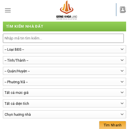
Skip
to
content
TÌM KIẾM NHÀ ĐẤT