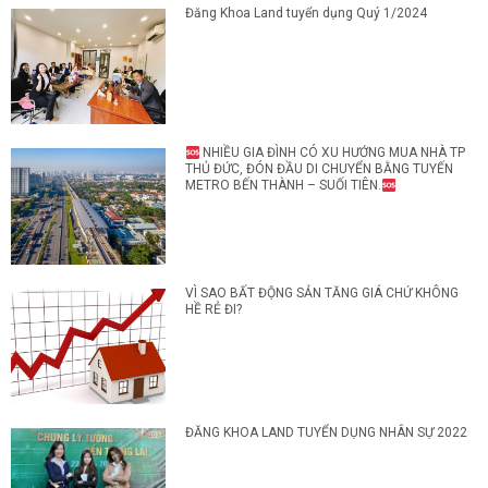
Đăng Khoa Land tuyển dụng Quý 1/2024
NHIỀU GIA ĐÌNH CÓ XU HƯỚNG MUA NHÀ TP
THỦ ĐỨC, ĐÓN ĐẦU DI CHUYỂN BẰNG TUYẾN
METRO BẾN THÀNH – SUỐI TIÊN.
VÌ SAO BẤT ĐỘNG SẢN TĂNG GIÁ CHỨ KHÔNG
HỀ RẺ ĐI?
ĐĂNG KHOA LAND TUYỂN DỤNG NHÂN SỰ 2022