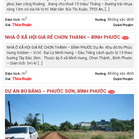
phơi, ban công thoáng . Đang cho thuê 15 triệu/ Tháng – Đường trải nhựa
rộng 13m có vỉa hè Vị trí: Mặt tiền :Bùi Thị Xuân, TP.Dĩ An, [...]
2
m
Không xác định
Diện tích:
Hướng:
Thỏa thuận
Giá:
Quận/Huyện:
NHÀ Ở XÃ HỘI GIÁ RẺ CHƠN THÀNH – BÌNH PHƯỚC
NHÀ Ở XÃ HỘI GIÁ RẺ CHƠN THÀNH – BÌNH PHƯỚC Dự Án: Khu đô thị Phúc
Hưng Golden – Vị trí : Đại Lộ Minh Hưng – Dầu Tiếng cách quốc lộ 13 theo
hướng Tây Bắc 2km . Thuộc ấp 5 xã Minh Hưng, Chơn Thành , Bình Phước
– Diện tích: 5×14/ [...]
2
m
Không xác định
Diện tích:
Hướng:
Thỏa thuận
Giá:
Quận/Huyện:
DỰ ÁN BÙ ĐĂNG – PHƯỚC SƠN, BÌNH PHƯỚC