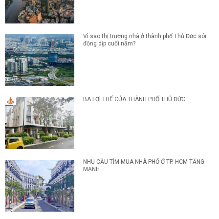
Vì sao thị trường nhà ở thành phố Thủ Đức sôi
động dịp cuối năm?
BA LỢI THẾ CỦA THÀNH PHỐ THỦ ĐỨC
NHU CẦU TÌM MUA NHÀ PHỐ Ở TP. HCM TĂNG
MẠNH